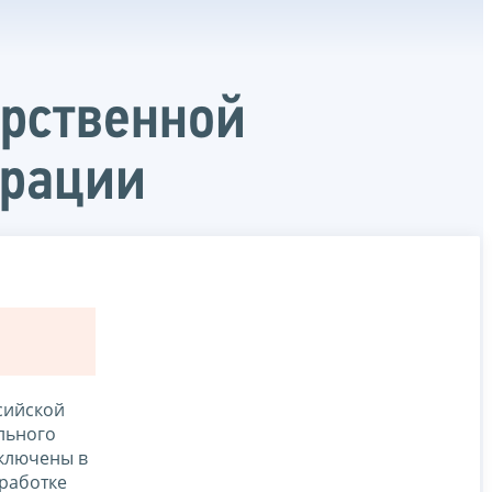
арственной
ерации
сийской
льного
включены в
работке