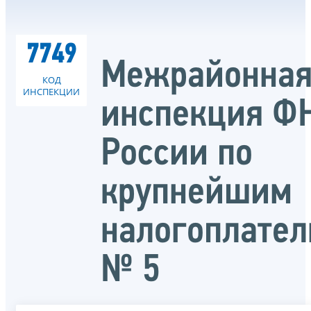
7749
Межрайонна
КОД
ИНСПЕКЦИИ
инспекция Ф
России по
крупнейшим
налогоплате
№ 5