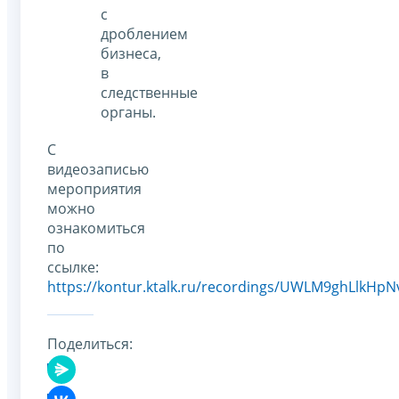
с
дроблением
бизнеса,
в
следственные
органы.
С
видеозаписью
мероприятия
можно
ознакомиться
по
ссылке:
https://kontur.ktalk.ru/recordings/UWLM9ghLlkHpNv
Поделиться: