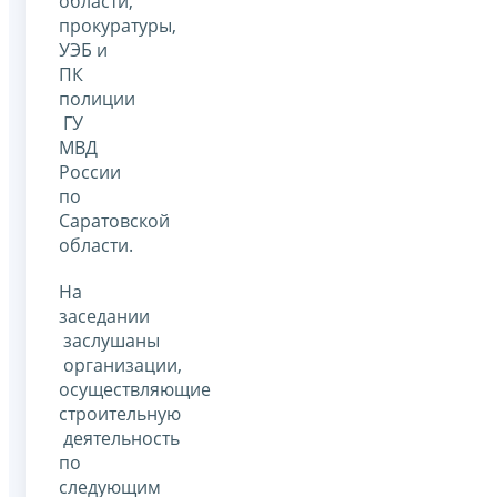
области,
прокуратуры,
УЭБ и
ПК
полиции
ГУ
МВД
России
по
Саратовской
области.
На
заседании
заслушаны
организации,
осуществляющие
строительную
деятельность
по
следующим