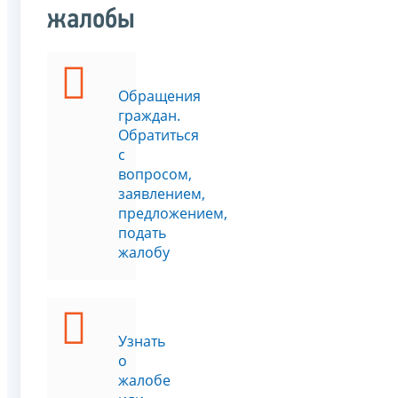
жалобы
Обращения
граждан.
Обратиться
с
вопросом,
заявлением,
предложением,
подать
жалобу
Узнать
о
жалобе