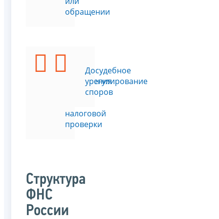
или
обращении
Подать
Досудебное
возражения
урегулирование
на
споров
акт
налоговой
проверки
Структура
ФНС
России