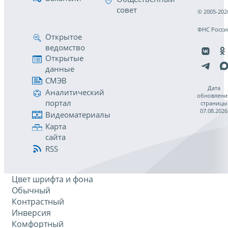
совет
© 2005-202
ФНС Росси
Открытое
ведомство
Открытые
данные
СМЭВ
Дата
Аналитический
обновлени
портал
страницы
07.08.2026
Видеоматериалы
Карта
сайта
RSS
Цвет шрифта и фона
Обычный
Контрастный
Инверсия
Комфортный