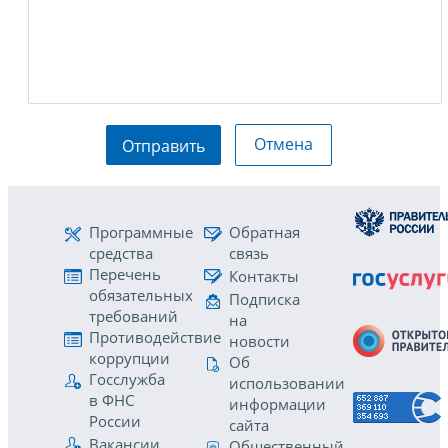
Отмена
Отправить
Программные
Обратная
средства
связь
Перечень
Контакты
обязательных
Подписка
требований
на
Противодействие
новости
коррупции
Об
Госслужба
использовании
в ФНС
информации
России
сайта
Вакансии
Общественный