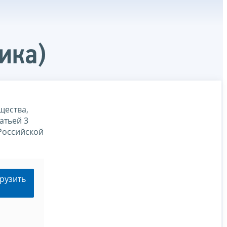
ика)
щества,
атьей 3
 Российской
рузить