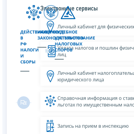
Электронные сервисы
Личный кабинет для физических
ДЕЙСТВУЮЩИЕ
НАЛОГОВОЕ
СУДЕБНОЕ
В
ЗАКОНОДАТЕЛЬСТВО
УРЕГУЛИРОВАНИЕ
РФ
НАЛОГОВЫХ
Уплата налогов и пошлин физич
НАЛОГИ
СПОРОВ
лиц
И
СБОРЫ
Личный кабинет налогоплатель
юридического лица
Справочная информация о ставк
льготах по имущественным нал
Запись на прием в инспекцию