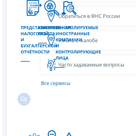
Обратиться в ФНС России
ПРЕДСТАВЛЕНИЕ
КОНТРОЛЬНАЯ
КОНТРОЛИРУЕМЫЕ
НАЛОГОВОЙ
РАБОТА
ИНОСТРАННЫЕ
И
КОМПАНИИ
Узнать о жалобе
БУХГАЛТЕРСКОЙ
И
ОТЧЁТНОСТИ
КОНТРОЛИРУЮЩИЕ
ЛИЦА
Часто задаваемые вопросы
Все сервисы