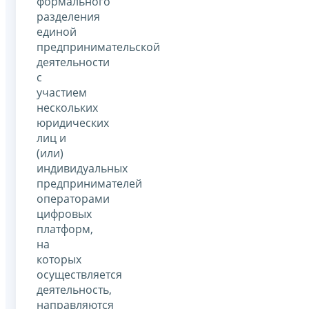
формального
разделения
единой
предпринимательской
деятельности
с
участием
нескольких
юридических
лиц и
(или)
индивидуальных
предпринимателей
операторами
цифровых
платформ,
на
которых
осуществляется
деятельность,
направляются