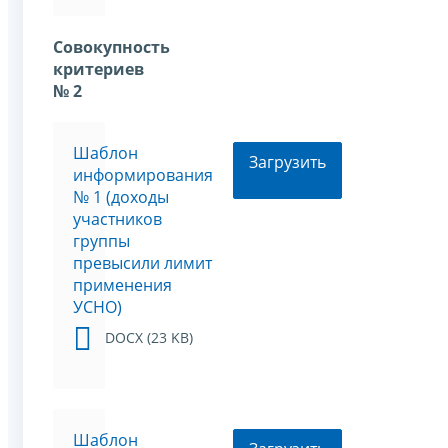
Совокупность
критериев
№ 2
Шаблон
Загрузить
информирования
№ 1 (доходы
участников
группы
превысили лимит
применения
УСНО)
DOCX (23 KB)
Шаблон