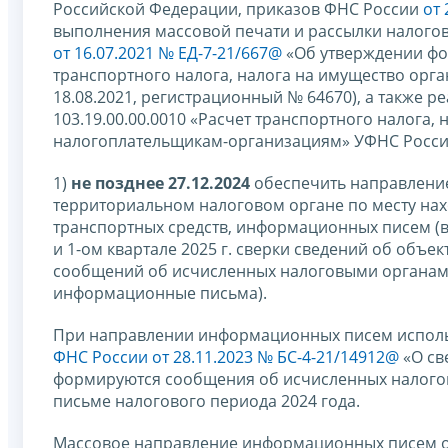
Российской Федерации, приказов ФНС России
от
выполнения массовой печати и рассылки налогов
от 16.07.2021 № ЕД-7-21/667@
«Об утверждении фо
транспортного налога, налога на имущество орг
18.08.2021, регистрационный № 64670), а также 
103.19.00.00.0010 «Расчет транспортного налога,
налогоплательщикам-организациям» УФНС России
1)
не позднее 27.12.2024
обеспечить направление
территориальном налоговом органе по месту на
транспортных средств, информационных писем (в
и 1-ом квартале 2025 г. сверки сведений об объ
сообщений об исчисленных налоговыми органами 
информационные письма).
При направлении информационных писем исполь
ФНС России от 28.11.2023 № БС-4-21/14912@
«О св
формируются сообщения об исчисленных налого
письме налогового периода 2024 года.
Массовое направление информационных писем об