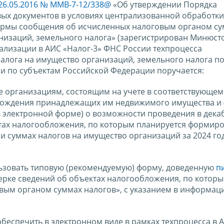
 26.05.2016 № ММВ-7-12/338@
«Об утверждении Порядка
ых документов в условиях централизованной обработки
рмы сообщения об исчисленных налоговым органом с
анизаций, земельного налога» (зарегистрирован Минюст
реализации в АИС «Налог-3» ФНС России техпроцесса
 налога на имущество организаций, земельного налога п
 по субъектам Российской Федерации поручается:
 организациям, состоящим на учете в соответствующем
хождения принадлежащих им недвижимого имущества и 
 электронной форме) о возможности проведения в декаб
ектах налогообложения, по которым планируется формир
суммах налогов на имущество организаций за 2024 год
зовать типовую (рекомендуемую) форму, доведенную
п
ерке сведений об объектах налогообложения, по котор
вым органом суммах налогов», с указанием в информа
еспечить в электронном виде в рамках техпроцесса в 