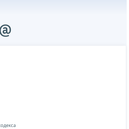
6@
кодекса