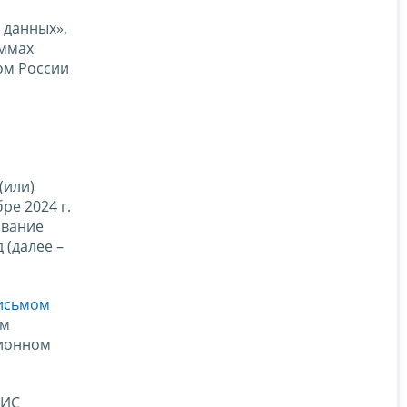
 данных»,
уммах
ом России
о
(или)
ре 2024 г.
ование
 (далее –
исьмом
ым
ционном
АИС