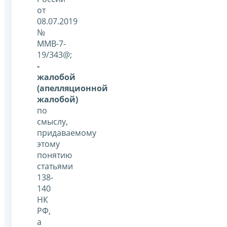
от
08.07.2019
№
ММВ-7-
19/343@;
-
жалобой
(апелляционной
жалобой)
по
смыслу,
придаваемому
этому
понятию
статьями
138-
140
НК
РФ,
а