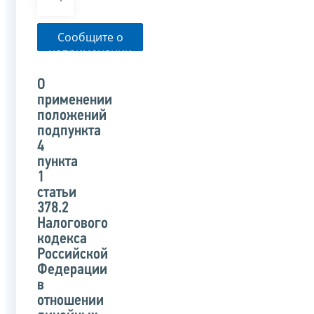
Сообщите о
неприменении
налоговым
органом
О
указанного
применении
письма
положений
подпункта
4
пункта
1
статьи
378.2
Налогового
кодекса
Российской
Федерации
в
отношении