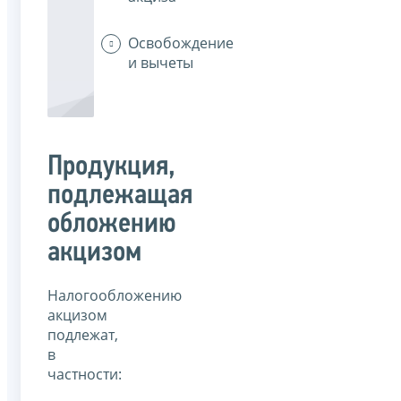
Освобождение
и вычеты
Продукция,
подлежащая
обложению
акцизом
Налогообложению
акцизом
подлежат,
в
частности: