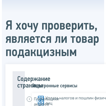
Я хочу проверить,
является ли товар
подакцизным
Содержание
страницы
Электронные сервисы
Уплата налогов и пошлин физич
Плательщики
лиц
акцизов