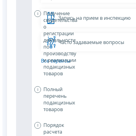
Получение
Запись на прием в инспекцию
свидетельства
о
регистрации
деятельности
Часто задаваемые вопросы
по
производству
и реализации
Все сервисы
подакцизных
товаров
Полный
перечень
подакцизных
товаров
Порядок
расчета