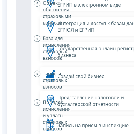
Объект
ЕГРИП в электронном виде
обложения
страховыми
взносами
Интеграция и доступ к базам да
ЕГРЮЛ и ЕГРИП
База для
исчисления
Государственная онлайн-регист
страховых
бизнеса
взносов
Тарифы
Создай свой бизнес
страховых
взносов
Представление налоговой и
Порядок
бухгалтерской отчетности
исчисления
и уплаты
страховых
Запись на прием в инспекцию
взносов