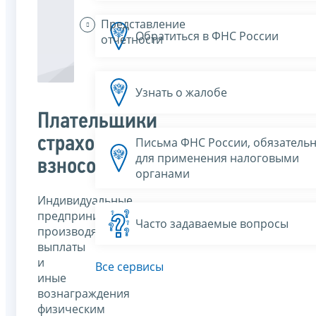
Представление
Обратиться в ФНС России
отчетности
Узнать о жалобе
Плательщики
страховых
Письма ФНС России, обязатель
для применения налоговыми
взносов
органами
Индивидуальные
предприниматели,
Часто задаваемые вопросы
производящие
выплаты
и
Все сервисы
иные
вознаграждения
физическим