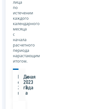
лица
по
истечении
каждого
календарного
месяца
с
начала
расчетного
периода
нарастающим
итогом.
Начиная
До
с
2023
2023
года
года