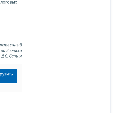
алоговых
арственный
ии 2 класса
Д.С. Сатин
рузить