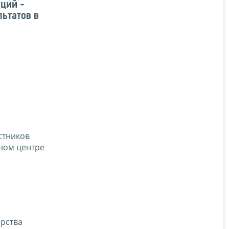
ций -
ьтатов в
стников
ном центре
ерства