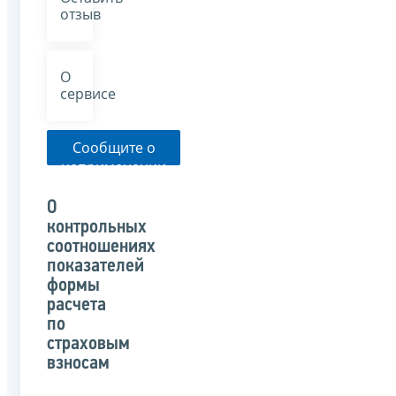
отзыв
О
сервисе
Сообщите о
неприменении
налоговым
органом
О
указанного
контрольных
письма
соотношениях
показателей
формы
расчета
по
страховым
взносам