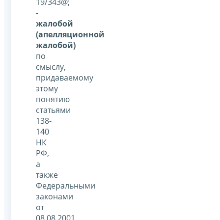
19/343@;
-
жалобой
(апелляционной
жалобой)
по
смыслу,
придаваемому
этому
понятию
статьями
138-
140
НК
РФ,
а
также
Федеральными
законами
от
08.08.2001