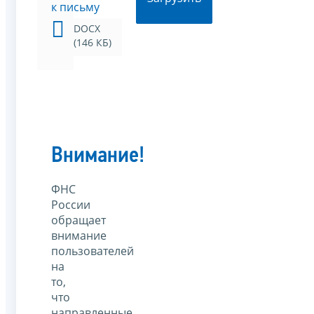
к письму
DOCX
(146 КБ)
Внимание!
ФНС
России
обращает
внимание
пользователей
на
то,
что
направленные