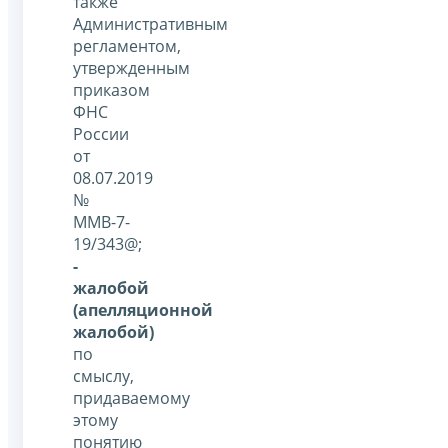
также
Административным
регламентом,
утвержденным
приказом
ФНС
России
от
08.07.2019
№
ММВ-7-
19/343@;
-
жалобой
(апелляционной
жалобой)
по
смыслу,
придаваемому
этому
понятию