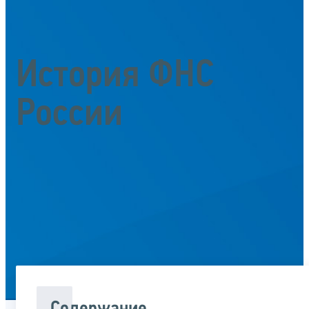
История ФНС
России