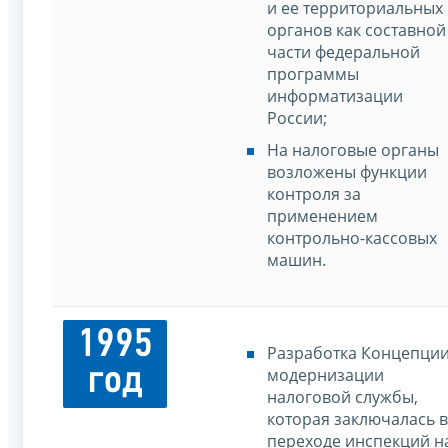
и ее территориальных
органов как составной
части федеральной
программы
информатизации
России;
На налоговые органы
возложены функции
контроля за
применением
контрольно-кассовых
машин.
1995
Разработка Концепци
год
модернизации
налоговой службы,
которая заключалась в
переходе инспекций н