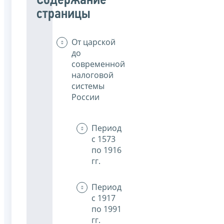
Содержание
страницы
От царской
до
современной
налоговой
системы
России
Период
с 1573
по 1916
гг.
Период
с 1917
по 1991
гг.