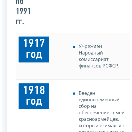
по
1991
гг.
1917
Учрежден
год
Народный
комиссариат
финансов РСФСР.
1918
Введен
год
единовременный
сбор на
обеспечение семей
красноармейцев,
который взимался с
владельцев частных