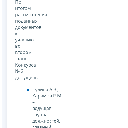
По
итогам
рассмотрения
поданных
документов
к
участию
во
втором
этапе
Конкурса
№ 2
допущены:
Сулина А.В.,
Карамов Р.М.
–
ведущая
группа
должностей,
главный