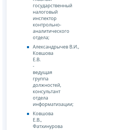
государственный
налоговый
инспектор
контрольно-
аналитического
отдела;
Александрычев В.И.,
Ковшова
Е.В.
-
ведущая
группа
должностей,
консультант
отдела
информатизации;
Ковшова
Е.В.,
Фатхинурова