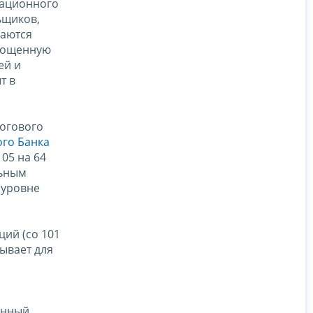
мационного
ьщиков,
ваются
прощенную
ей и
т в
логового
го Банка
105 на 64
льным
 уровне
ий (со 101
тывает для
онный