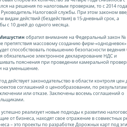
ялся на решения по налоговым проверкам, то с 2014 года
л Руководитель Налоговой службы. При этом законом вв
 видам действий (бездействия) в 15-дневный срок, а
ы с 10 дней до одного месяца.
Мишустин
обратил внимание на Федеральный закон № 
ные препятствия массовому созданию фирм-«однодневок»
будет способствовать повышению безопасности ведения 
тся обязательное электронное декларирование НДС и
шивать пояснения при проведении камеральной проверк
и на уменьшение.
год действует законодательство в области контроля цен 
роектов соглашений о ценообразовании, по результатам
ключении или отказе. Заключены восемь соглашений о
ельщиками.
 успешно реализует новые подходы к развитию налогов
ие от бизнеса, находят свое отражение в совместных р
неса – это проекты по разработке Дорожных карт под эг