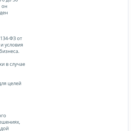
 он
еден
134-ФЗ от
 и условия
бизнеса.
и в случае
для целей
ого
ешениях,
идой