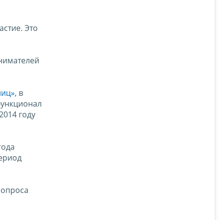
астие. Это
нимателей
лиц»
, в
функционал
2014 году
года
период
 опроса