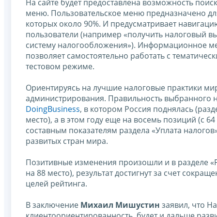
На сайте будет предоставлена возможность пои
меню. Пользовательское меню предназначено дл
которых около 90%. И предусматривает навигаци
пользователи (например «получить налоговый вы
систему налогообложения»). Информационное м
позволяет самостоятельно работать с тематически
тестовом режиме.
Ориентируясь на лучшие налоговые практики мир
администрирования. Правильность выбранного 
DoingBusiness
, в котором Россия поднялась (разд
место), а в этом году еще на восемь позиций (с 64
составным показателям раздела «Уплата налогов»
развитых стран мира.
Позитивные изменения произошли и в разделе «Р
на 88 место), результат достигнут за счет сокра
целей рейтинга.
В заключение
Михаил Мишустин
заявил, что Н
клиентоориентированность, будет и дальше разв