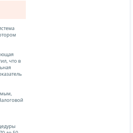
истема
котором
чающая
ил, что в
льная
показатель
емым,
Налоговой
оцедуры
70 до 50