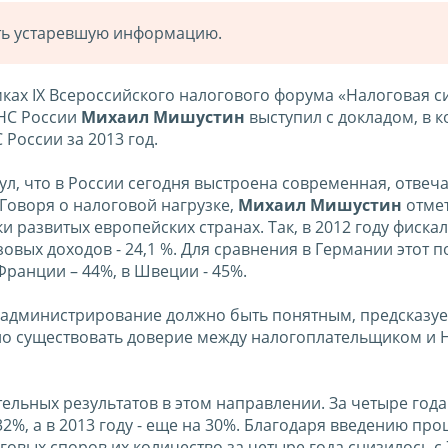
ать устаревшую информацию.
ках IX Всероссийского налогового форума «Налоговая с
ФНС России
Михаил Мишустин
выступил с докладом, в 
России за 2013 год.
ул, что в России сегодня выстроена современная, отве
Говоря о налоговой нагрузке,
Михаил Мишустин
отмет
 развитых европейских странах. Так, в 2012 году фиска
азовых доходов - 24,1 %. Для сравнения в Германии этот 
 Франции – 44%, в Швеции - 45%.
 администрирование должно быть понятным, предсказу
о существовать доверие между налогоплательщиком и 
льных результатов в этом направлении. За четыре года
2%, а в 2013 году - еще на 30%. Благодаря введению пр
овых споров их количество за четыре года снизилось с 