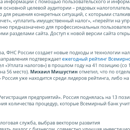
ска информации с помощью пользовательского и инфор
я основной целевой аудитории – рядовых налогоплател
ю для решения конкретных ситуаций, с которыми сталки
чет», «уплатить имущественный налог», «перейти на у
еню предназначено для профессиональных пользовател
ми разделами сайта. Доступ к новой версии сайта откры
а, ФНС России создает новые подходы и технологии на
направления подтверждает
ежегодный рейтинг Всемирно
ел «Уплата налогов») в прошлом году на 41 позицию (со 
 на 56 место).
Михаил Мишустин
отметил, что по отде
 Россия уже находится среди лидеров рейтинга, либо на
егистрация предприятий». Россия поднялась на 13 позиц
щения количества процедур, которые Всемирный банк учи
алоговая служба, выбрав вектором развития
ивать диалог с бизнесом, совместно улучшая инвестици