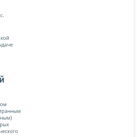
с.
ской
ыдаче
й
вом
странным
нным)
орых
ческого