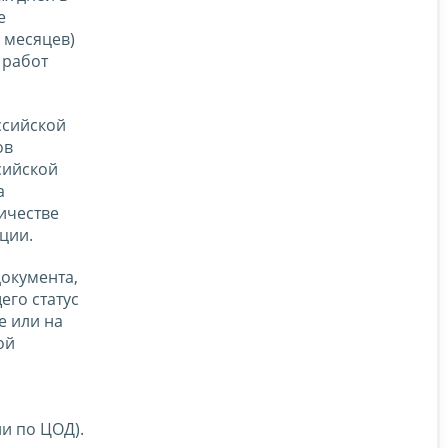
е
 месяцев)
 работ
ссийской
ов
сийской
а
ичестве
ции.
документа,
го статус
е или на
ой
и по ЦОД).