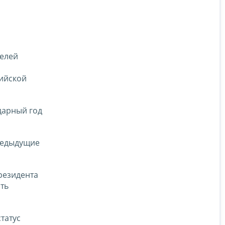
целей
сийской
дарный год
редыдущие
резидента
ть
татус