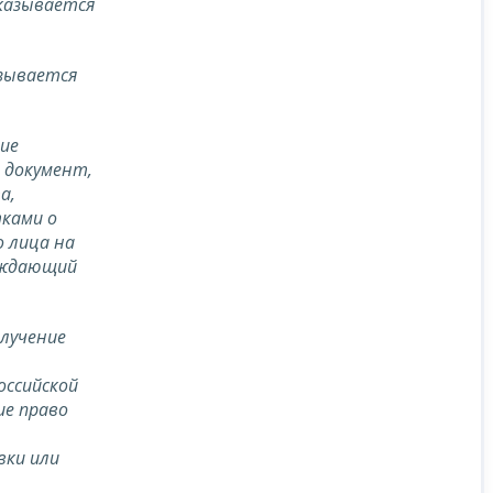
указывается
азывается
ие
 документ,
а,
тками о
 лица на
ерждающий
лучение
оссийской
ие право
вки или