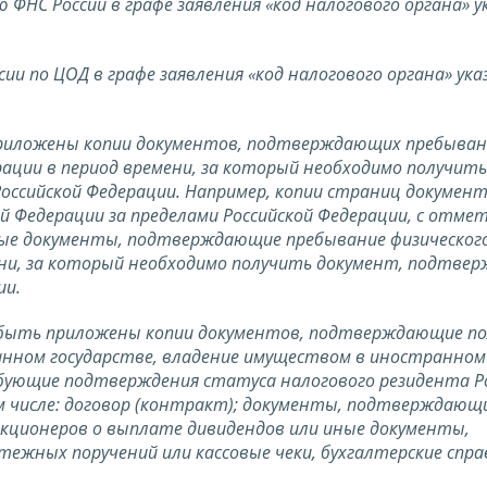
ю ФНС России в графе заявления «код налогового органа» 
сии по ЦОД в графе заявления «код налогового органа» ук
приложены копии документов, подтверждающих пребыван
рации в период времени, за который необходимо получить
ссийской Федерации. Например, копии страниц документ
 Федерации за пределами Российской Федерации, с отме
иные документы, подтверждающие пребывание физического
ени, за который необходимо получить документ, подтв
ии.
 быть приложены копии документов, подтверждающие по
ранном государстве, владение имуществом в иностранном
бующие подтверждения статуса налогового резидента Р
м числе: договор (контракт); документы, подтверждающ
акционеров о выплате дивидендов или иные документы,
жных поручений или кассовые чеки, бухгалтерские спра