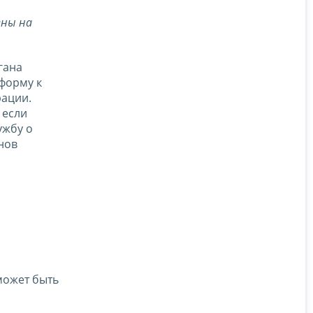
ены на
гана
форму к
рации.
 если
ужбу о
нов
может быть