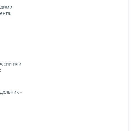
одимо
ента.
оссии или
:
едельник –