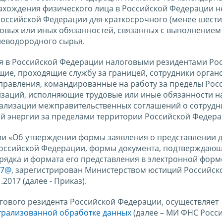
ахождения физического лица в Российской Федерации н
Российской Федерации для краткосрочного (менее шести
довых или иных обязанностей, связанных с выполнением
леводородного сырья.
я в Российской Федерации налоговыми резидентами Ро
ие, проходящие службу за границей, сотрудники орган
управления, командированные на работу за пределы Рос
изаций, исполняющие трудовые или иные обязанности н
еализации межправительственных соглашений о сотрудн
й энергии за пределами территории Российской Федера
ссии «Об утверждении формы заявления о представлении 
Российской Федерации, формы документа, подтверждающе
рядка и формата его представления в электронной форм
37@
, зарегистрирован Министерством юстиций Российск
2017 (далее - Приказ).
гового резидента Российской Федерации, осуществляет
трализованной обработке данных
(далее – МИ ФНС Росси