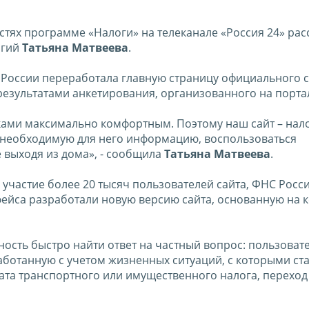
стях программе «Налоги» на телеканале «Россия 24» рас
огий
Татьяна Матвеева
.
НС России переработала главную страницу официального с
результатами анкетирования, организованного на порта
ками максимально комфортным. Поэтому наш сайт – нал
 необходимую для него информацию, воспользоваться
 выходя из дома», - сообщила
Татьяна Матвеева
.
участие более 20 тысяч пользователей сайта, ФНС Росс
ейса разработали новую версию сайта, основанную на 
ость быстро найти ответ на частный вопрос: пользоват
аботанную с учетом жизненных ситуаций, с которыми ст
ата транспортного или имущественного налога, переход