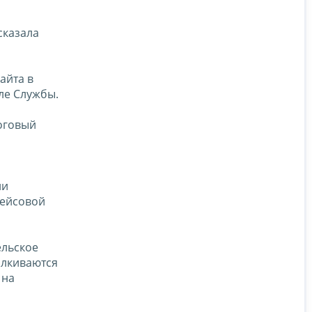
сказала
айта в
ле Службы.
оговый
ии
кейсовой
ельское
алкиваются
 на