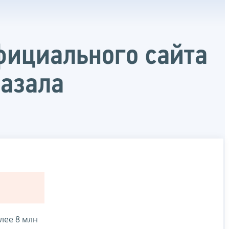
фициального сайта
казала
лее 8 млн