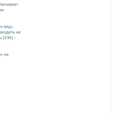
спечивает
ам
х лиц»
.
входить не
 (УЭК) –
и»
на