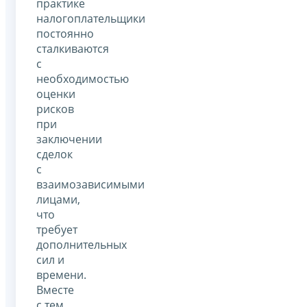
практике
налогоплательщики
постоянно
сталкиваются
с
необходимостью
оценки
рисков
при
заключении
сделок
с
взаимозависимыми
лицами,
что
требует
дополнительных
сил и
времени.
Вместе
с тем,