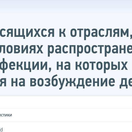
осящихся к отраслям
ловиях распростран
фекции, на которых 
я на возбуждение де
ИСТИКИ
id