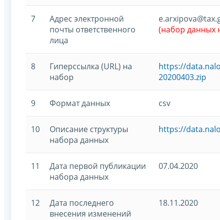
7
Адрес электронной
e.arxipova@tax.
почты ответственного
(набор данных
лица
8
Гиперссылка (URL) на
https://data.na
набор
20200403.zip
9
Формат данных
csv
10
Описание структуры
https://data.na
набора данных
11
Дата первой публикации
07.04.2020
набора данных
12
Дата последнего
18.11.2020
внесения изменений