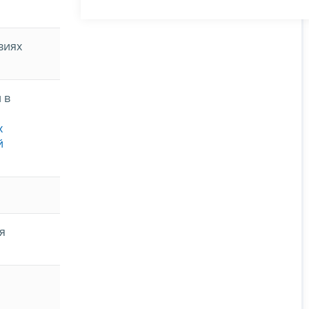
виях
 в
х
й
я