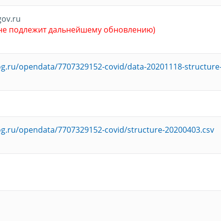
gov.ru
 не подлежит дальнейшему обновлению)
log.ru/opendata/7707329152-covid/data-20201118-structure
log.ru/opendata/7707329152-covid/structure-20200403.csv