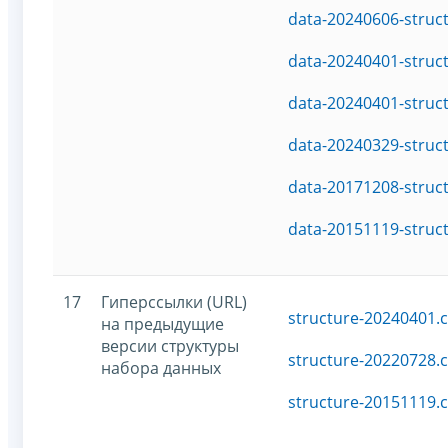
data-20240606-struc
data-20240401-struc
data-20240401-struc
data-20240329-struc
data-20171208-struc
data-20151119-struc
17
Гиперссылки (URL)
structure-20240401.c
на предыдущие
версии структуры
structure-20220728.c
набора данных
structure-20151119.c