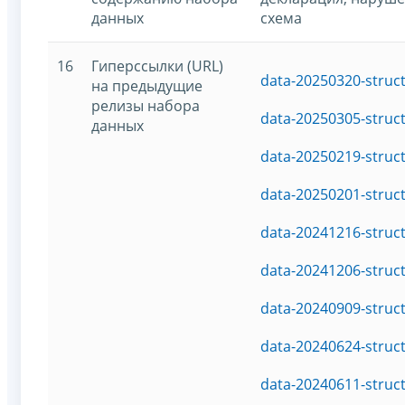
данных
схема
16
Гиперссылки (URL)
data-20250320-struc
на предыдущие
релизы набора
data-20250305-struc
данных
data-20250219-struc
data-20250201-struc
data-20241216-struc
data-20241206-struc
data-20240909-struc
data-20240624-struc
data-20240611-struc