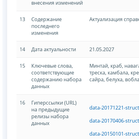
внесения изменений
13
Содержание
Актуализация спра
последнего
изменения
14
Дата актуальности
21.05.2027
15
Ключевые слова,
Минтай, краб, навага
соответствующие
треска, камбала, кре
содержанию набора
сайра, белуха, вобла
данных
16
Гиперссылки (URL)
data-20171221-struc
на предыдущие
релизы набора
data-20170406-struc
данных
data-20150101-struc