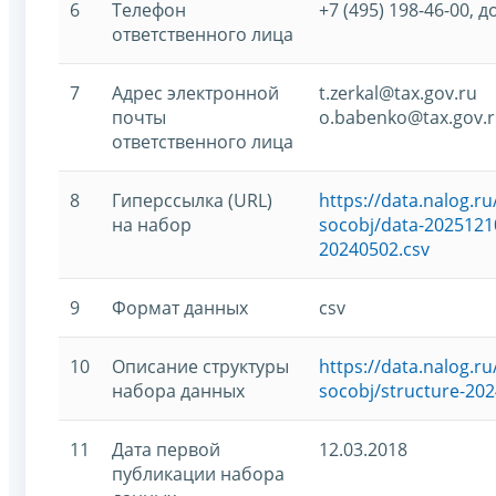
6
Телефон
+7 (495) 198-46-00, д
ответственного лица
7
Адрес электронной
t.zerkal@tax.gov.ru
почты
o.babenko@tax.gov.
ответственного лица
8
Гиперссылка (URL)
https://data.nalog.
на набор
socobj/data-20251210
20240502.csv
9
Формат данных
csv
10
Описание структуры
https://data.nalog.
набора данных
socobj/structure-202
11
Дата первой
12.03.2018
публикации набора