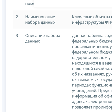
номер
2
Наименование
Ключевые объекты 
набора данных
инфраструктуры ФН
3
Описание набора
Данная таблица со
данных
федеральных бюдже
профилактических 
федеральном бюдже
оздоровительном у
находящихся в вед
налоговой службы, 
об их названиях, ру
оказываемых госуда
периодах функцион
учреждений. Предс
информация об офи
адресах электронно
позволяет проинфо