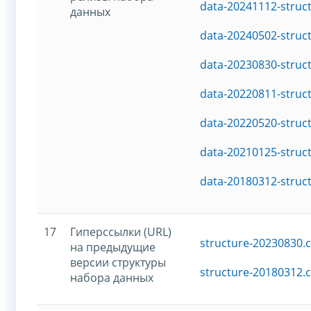
data-20241112-struc
данных
data-20240502-struc
data-20230830-struc
data-20220811-struc
data-20220520-struc
data-20210125-struc
data-20180312-struc
17
Гиперссылки (URL)
structure-20230830.c
на предыдущие
версии структуры
structure-20180312.c
набора данных