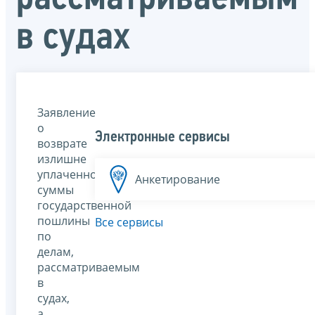
в судах
Заявление
о
Электронные сервисы
возврате
излишне
уплаченной
Анкетирование
суммы
государственной
пошлины
Все сервисы
по
делам,
рассматриваемым
в
судах,
а