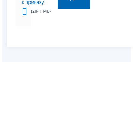
к приказу
(ZIP 1 MB)