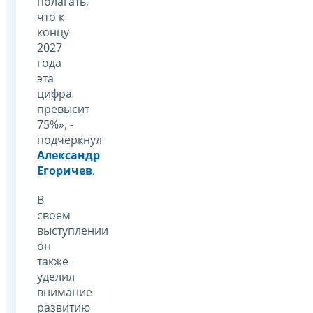
полагать,
что к
концу
2027
года
эта
цифра
превысит
75%», -
подчеркнул
Александр
Егоричев
.
В
своем
выступлении
он
также
уделил
внимание
развитию