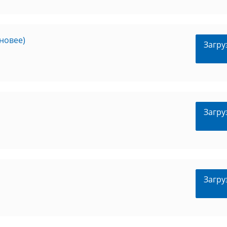
 новее)
Загру
Загру
Загру