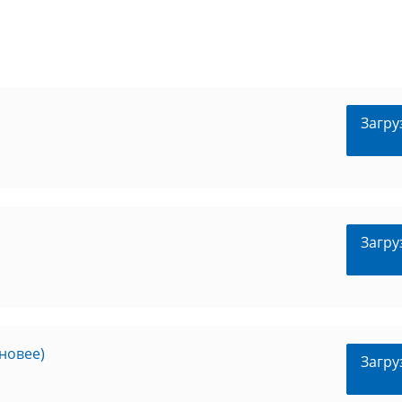
Загру
Загру
 новее)
Загру