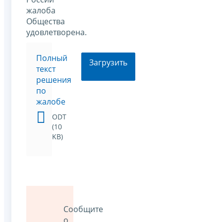
жалоба
Общества
удовлетворена.
Полный
Загрузить
текст
решения
по
жалобе
ODT
(10
KB)
Сообщите
о