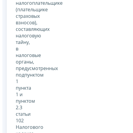
налогоплательщике
(плательщике
страховых
взносов),
составляющих
налоговую
тайну,
в
налоговые
органы,
предусмотренных
подпунктом
1
пункта
1 и
пунктом
2.3
статьи
102
Налогового