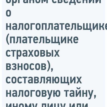
о
налогоплательщик
(плательщике
страховых
взносов),
составляющих
налоговую тайну,
иному лицу или