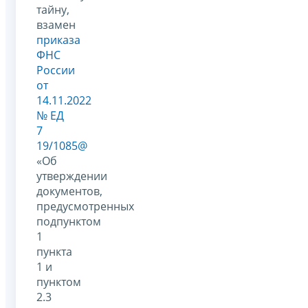
тайну,
взамен
приказа
ФНС
России
от
14.11.2022
№ ЕД
7
19/1085@
«Об
утверждении
документов,
предусмотренных
подпунктом
1
пункта
1 и
пунктом
2.3