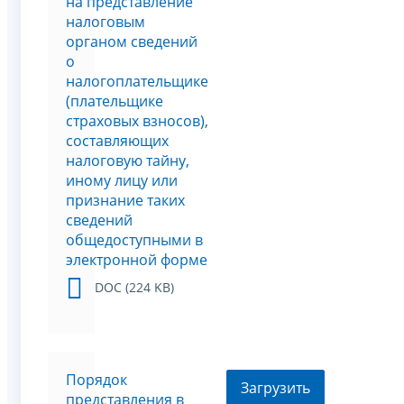
на представление
налоговым
органом сведений
о
налогоплательщике
(плательщике
страховых взносов),
составляющих
налоговую тайну,
иному лицу или
признание таких
сведений
общедоступными в
электронной форме
DOC (224 KB)
Порядок
Загрузить
представления в