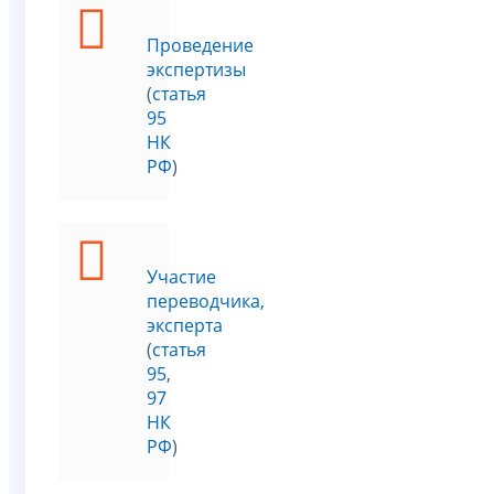
Проведение
экспертизы
(
статья
95
НК
РФ
)
Участие
переводчика,
эксперта
(
статья
95
,
97
НК
РФ
)