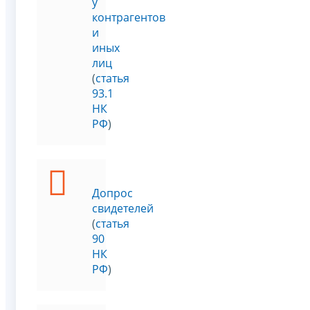
у
контрагентов
и
иных
лиц
(
статья
93.1
НК
РФ
)
Допрос
свидетелей
(
статья
90
НК
РФ
)