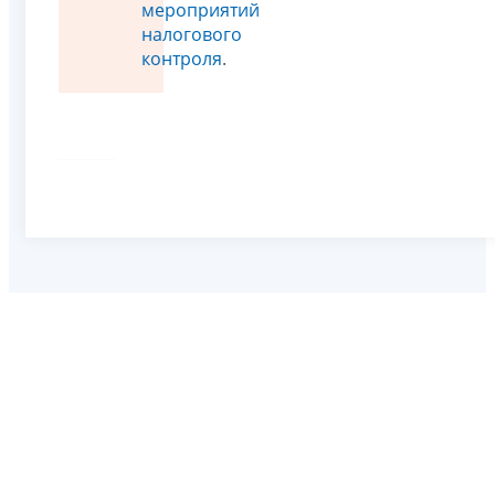
мероприятий
налогового
контроля
.