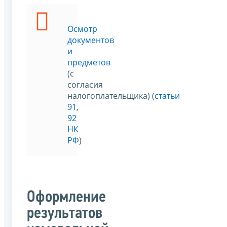
Осмотр
документов
и
предметов
(с
согласия
налогоплательщика) (
статьи
91
,
92
НК
РФ
)
Оформление
результатов