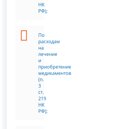
НК
РФ);
По
расходам
на
лечение
и
приобретение
медикаментов
(п.
3
ст.
219
НК
РФ);