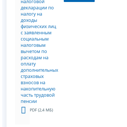
налоговой
декларации по
налогу на
доходы
физических лиц
с заявленным
социальным
налоговым
вычетом по
расходам на
оплату
дополнительных
страховых
взносов на
накопительную
часть трудовой
пенсии
PDF (2,4 МБ)