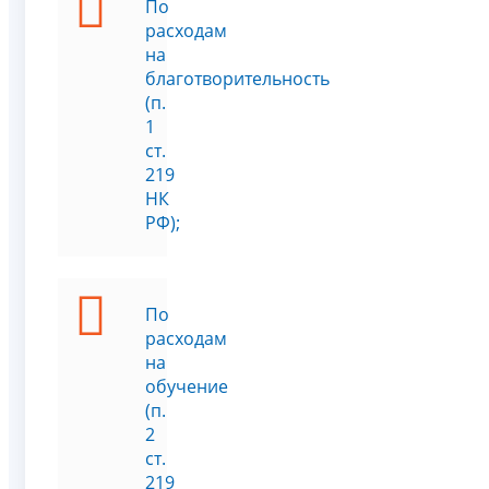
По
расходам
на
благотворительность
(п.
1
ст.
219
НК
РФ);
По
расходам
на
обучение
(п.
2
ст.
219