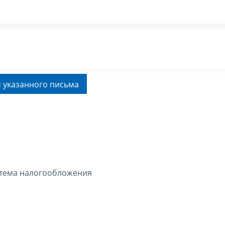
 указанного письма
тема налогообложения