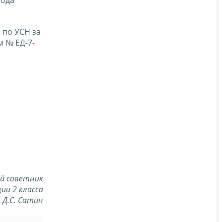
года
 по УСН за
 № ЕД-7-
й советник
ии 2 класса
Д.С. Сатин