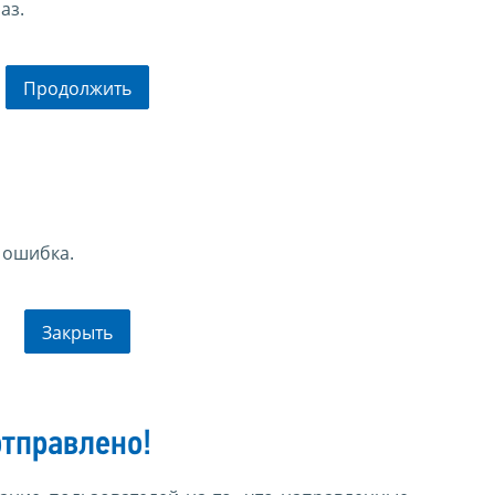
аз.
Продолжить
 ошибка.
Закрыть
тправлено!