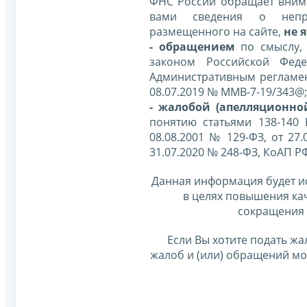
ФНС России обращает внима
вами сведения о непр
размещенного на сайте,
не я
- обращением
по смыслу,
законом Российской Фед
Административным регламе
08.07.2019 № ММВ-7-19/343@;
- жалобой (апелляционно
понятию статьями 138-140
08.08.2001 № 129-ФЗ, от 27.
31.07.2020 № 248-ФЗ, КоАП Р
Данная информация будет и
в целях повышения ка
сокращения 
Если Вы хотите подать жа
жалоб и (или) обращений м