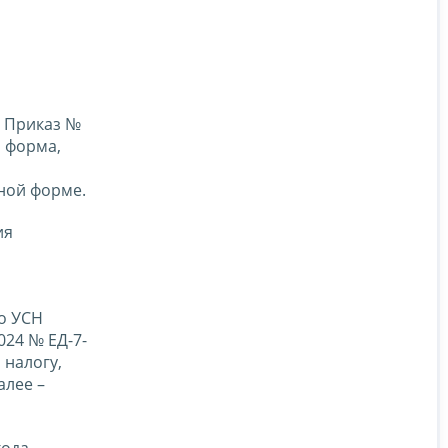
- Приказ №
ы форма,
ной форме.
ия
о УСН
024 № ЕД-7-
 налогу,
алее –