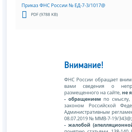
Приказ ФНС России № ЕД-7-3/1017@
PDF (9788 KB)
Внимание!
ФНС России обращает внима
вами сведения о непр
размещенного на сайте,
не я
- обращением
по смыслу,
законом Российской Фед
Административным регламе
08.07.2019 № ММВ-7-19/343@;
- жалобой (апелляционно
понятию статьями 138-140