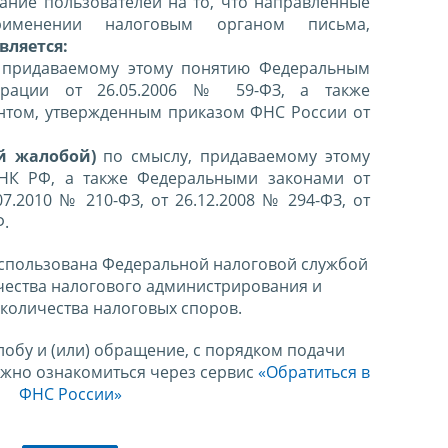
ние пользователей на то, что направленные
именении налоговым органом письма,
вляется:
 придаваемому этому понятию Федеральным
ерации от 26.05.2006 № 59-ФЗ, а также
нтом, утвержденным приказом ФНС России от
й жалобой)
по смыслу, придаваемому этому
 НК РФ, а также Федеральными законами от
07.2010 № 210-ФЗ, от 26.12.2008 № 294-ФЗ, от
Ф.
спользована Федеральной налоговой службой
чества налогового администрирования и
количества налоговых споров.
лобу и (или) обращение, с порядком подачи
ожно ознакомиться через сервис
«Обратиться в
ФНС России»