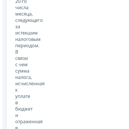
20-го
числа
месяца,
следующего
за
истекшим
налоговым
периодом.
В
связи
с чем
сумма
налога,
исчисленная
к
уплате
в
бюджет
и
отраженная
в