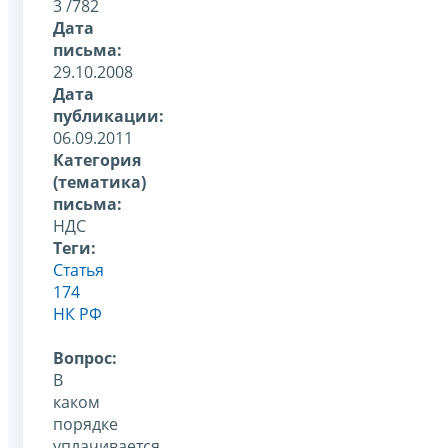
3 /782
Дата
письма:
29.10.2008
Дата
публикации:
06.09.2011
Категория
(тематика)
письма:
НДС
Теги:
Статья
174
НК РФ
Вопрос:
В
каком
порядке
уплачивается