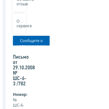
отзыв
О
сервисе
Сообщите о
неприменении
налоговым
органом
Письмо
указанного
от
письма
29.10.2008
№
ШС-6-
3 /782
Номер:
№
ШС-6-