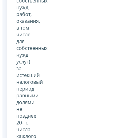
собственных
нужд,
работ,
оказания,
в том
числе
для
собственных
нужд,
услуг)
за
истекший
налоговый
период
равными
долями
не
позднее
20-го
числа
каждого