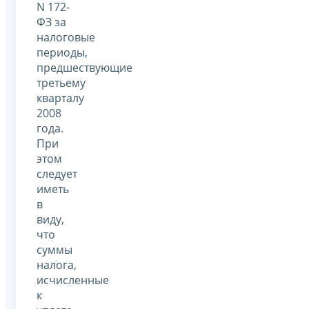
N 172-
ФЗ за
налоговые
периоды,
предшествующие
третьему
кварталу
2008
года.
При
этом
следует
иметь
в
виду,
что
суммы
налога,
исчисленные
к