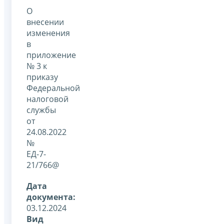
О
внесении
изменения
в
приложение
№ 3 к
приказу
Федеральной
налоговой
службы
от
24.08.2022
№
ЕД-7-
21/766@
Дата
документа:
03.12.2024
Вид