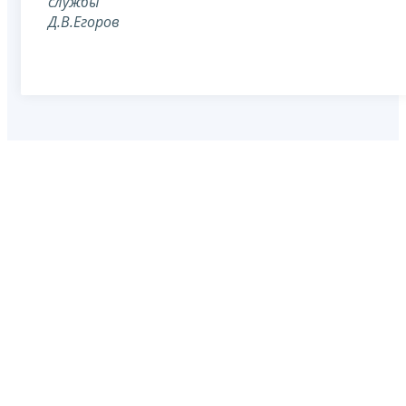
службы
Д.В.Егоров