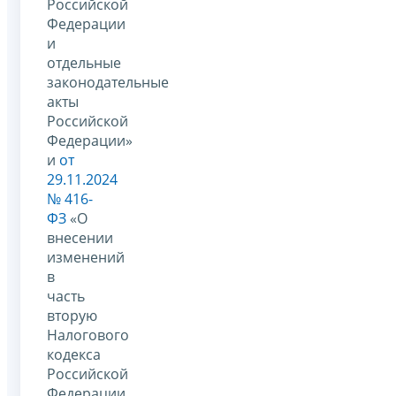
Российской
Федерации
и
отдельные
законодательные
акты
Российской
Федерации»
и
от
29.11.2024
№ 416-
ФЗ
«О
внесении
изменений
в
часть
вторую
Налогового
кодекса
Российской
Федерации