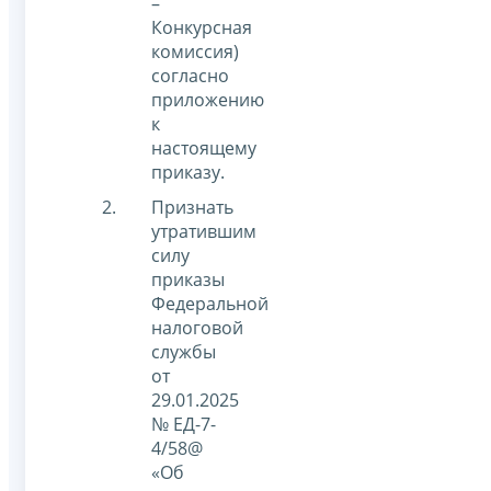
–
Конкурсная
комиссия)
согласно
приложению
к
настоящему
приказу.
Признать
утратившим
силу
приказы
Федеральной
налоговой
службы
от
29.01.2025
№ ЕД-7-
4/58@
«Об