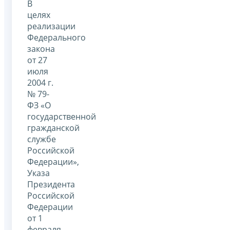
В
целях
реализации
Федерального
закона
от 27
июля
2004 г.
№ 79-
ФЗ «О
государственной
гражданской
службе
Российской
Федерации»,
Указа
Президента
Российской
Федерации
от 1
февраля