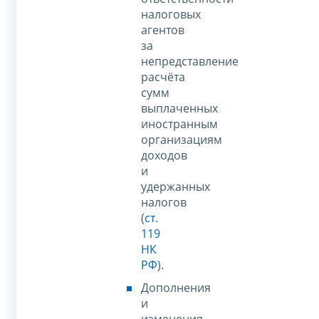
налоговых
агентов
за
непредставление
расчёта
сумм
выплаченных
иностранным
организациям
доходов
и
удержанных
налогов
(
ст.
119
НК
РФ
).
Дополнения
и
изменения