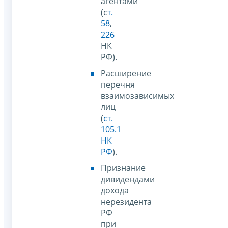
агентами
(с
т.
58
,
226
НК
РФ).
Расширение
перечня
взаимозависимых
лиц
(
ст.
105.1
НК
РФ
).
Признание
дивидендами
дохода
нерезидента
РФ
при