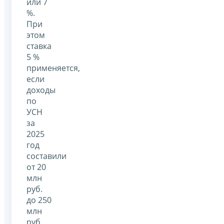
или 7
%.
При
этом
ставка
5 %
применяется,
если
доходы
по
УСН
за
2025
год
составили
от 20
млн
руб.
до 250
млн
руб.