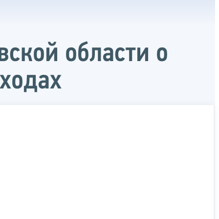
ской области о
оходах