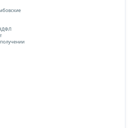
амбовские
-НДФЛ
т
 получении