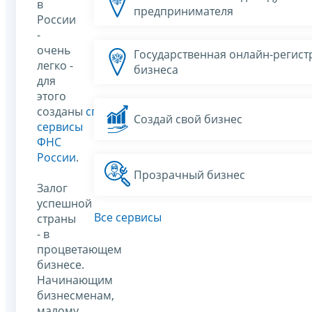
в
предпринимателя
России
-
очень
Государственная онлайн-регист
легко -
бизнеса
для
этого
созданы
специальные
Создай свой бизнес
сервисы
ФНС
России
.
Прозрачный бизнес
Залог
успешной
Все сервисы
страны
- в
процветающем
бизнесе.
Начинающим
бизнесменам,
малому