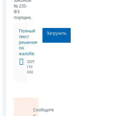
Законом
№ 235-
ФЗ
порядке.
Полный
Загрузить
текст
решения
по
жалобе
ODT
(10
КБ)
Сообщите
о