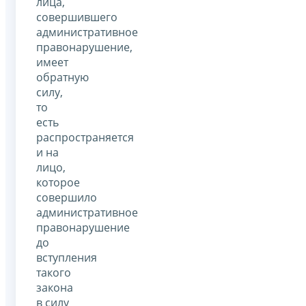
лица,
совершившего
административное
правонарушение,
имеет
обратную
силу,
то
есть
распространяется
и на
лицо,
которое
совершило
административное
правонарушение
до
вступления
такого
закона
в силу