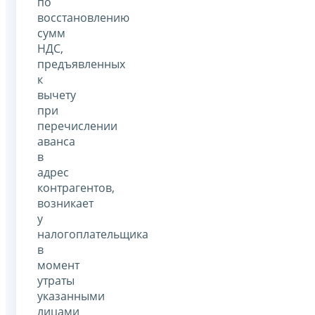
по
восстановлению
сумм
НДС,
предъявленных
к
вычету
при
перечислении
аванса
в
адрес
контрагентов,
возникает
у
налогоплательщика
в
момент
утраты
указанными
лицами