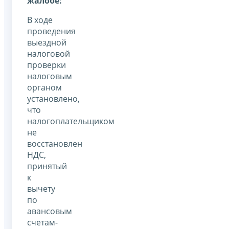
жалобе:
В ходе
проведения
выездной
налоговой
проверки
налоговым
органом
установлено,
что
налогоплательщиком
не
восстановлен
НДС,
принятый
к
вычету
по
авансовым
счетам-