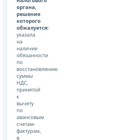
налогового
органа,
решение
которого
обжалуется:
указала
на
наличие
обязанности
по
восстановлению
суммы
НДС,
принятой
к
вычету
по
авансовым
счетам-
фактурам,
в