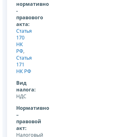
нормативно
-
правового
акта:
Статья
170
НК
РФ
,
Статья
171
НК РФ
Вид
налога:
НДС
Нормативно
–
правовой
акт:
Налоговый