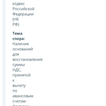
кодекс
Российской
Федерации
(НК
РФ)
Тема
спора:
Наличие
оснований
для
восстановления
суммы
НДС,
принятой
к
вычету
по
авансовым
счетам-