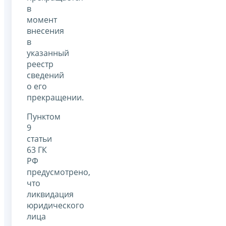
в
момент
внесения
в
указанный
реестр
сведений
о его
прекращении.
Пунктом
9
статьи
63 ГК
РФ
предусмотрено,
что
ликвидация
юридического
лица