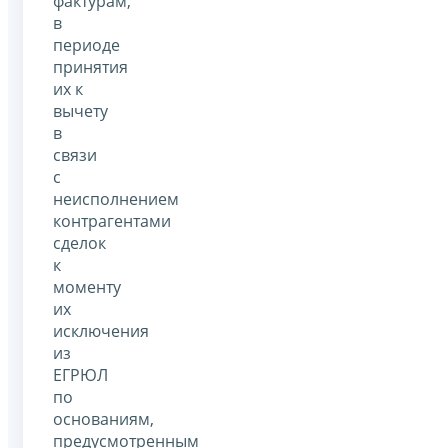
фактурам,
в
периоде
принятия
их к
вычету
в
связи
с
неисполнением
контрагентами
сделок
к
моменту
их
исключения
из
ЕГРЮЛ
по
основаниям,
предусмотренным