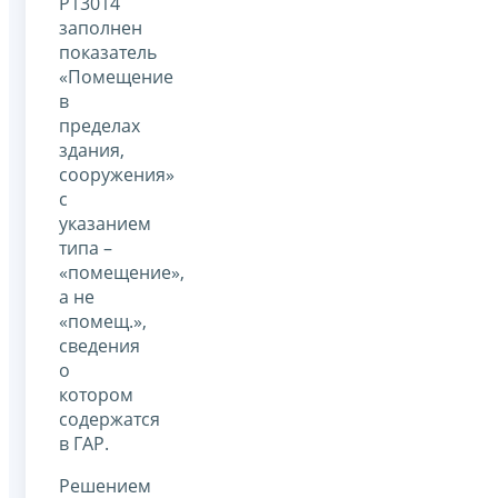
Р13014
заполнен
показатель
«Помещение
в
пределах
здания,
сооружения»
с
указанием
типа –
«помещение»,
а не
«помещ.»,
сведения
о
котором
содержатся
в ГАР.
Решением