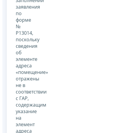
заполнении
заявления
по
форме
№
Р13014,
поскольку
сведения
об
элементе
адреса
«помещение»
отражены
не в
соответствии
с ГАР,
содержащим
указание
на
элемент
адреса