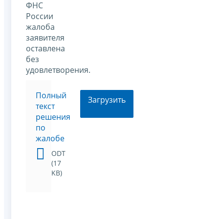
ФНС
России
жалоба
заявителя
оставлена
без
удовлетворения.
Полный
Загрузить
текст
решения
по
жалобе
ODT
(17
KB)