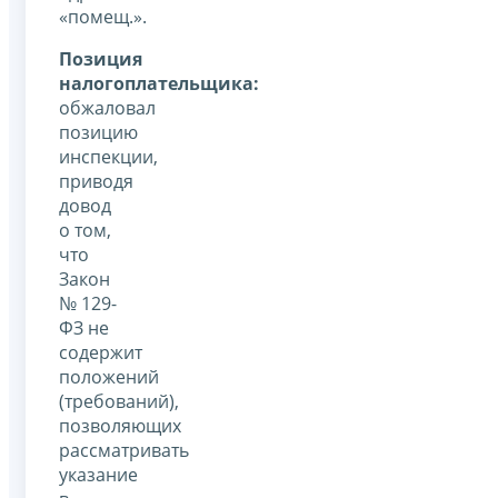
«помещ.».
Позиция
налогоплательщика:
обжаловал
позицию
инспекции,
приводя
довод
о том,
что
Закон
№ 129-
ФЗ не
содержит
положений
(требований),
позволяющих
рассматривать
указание