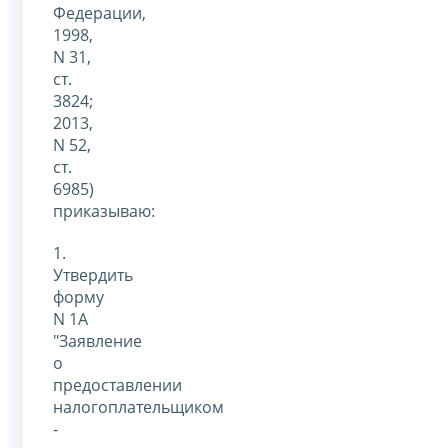
Федерации,
1998,
N 31,
ст.
3824;
2013,
N 52,
ст.
6985)
приказываю:
1.
Утвердить
форму
N 1А
"Заявление
о
предоставлении
налогоплательщиком
-