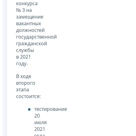
конкурса
№ 3 на
замещение
вакантных
должностей
государственной
гражданской
службы
в 2021
году.
В ходе
второго
этапа
состоится:
тестирование
20
июля
2021
года