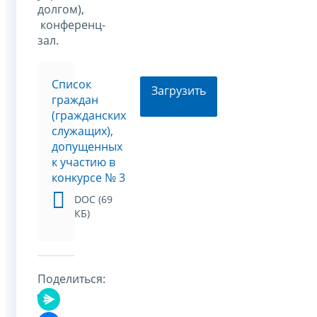
долгом),
конференц-
зал.
Список
Загрузить
граждан
(гражданских
служащих),
допущенных
к участию в
конкурсе № 3
DOC (69
КБ)
Поделиться: