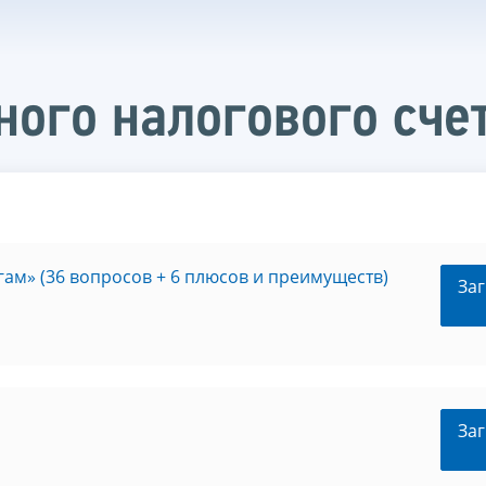
ого налогового сче
гам» (36 вопросов + 6 плюсов и преимуществ)
Заг
Заг