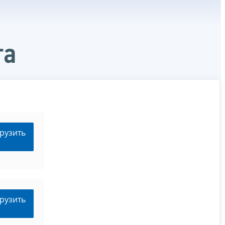
та
рузить
рузить