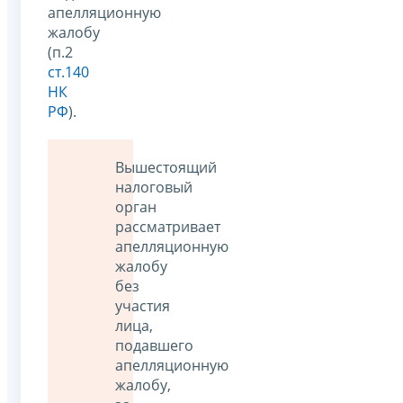
апелляционную
жалобу
(п.2
ст.140
НК
РФ
).
Вышестоящий
налоговый
орган
рассматривает
апелляционную
жалобу
без
участия
лица,
подавшего
апелляционную
жалобу,