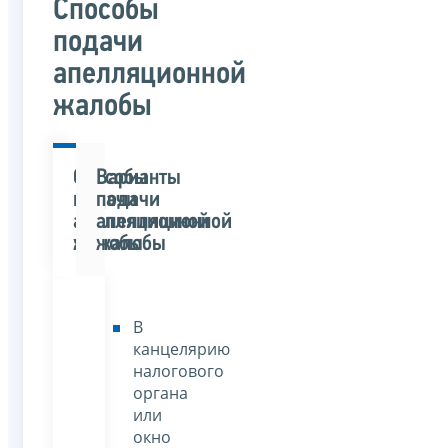
Способы
подачи
апелляционной
жалобы
Способы
Варианты
подачи
подачи
апелляционной
апелляционной
жалобы
жалобы
В
канцелярию
налогового
органа
или
окно