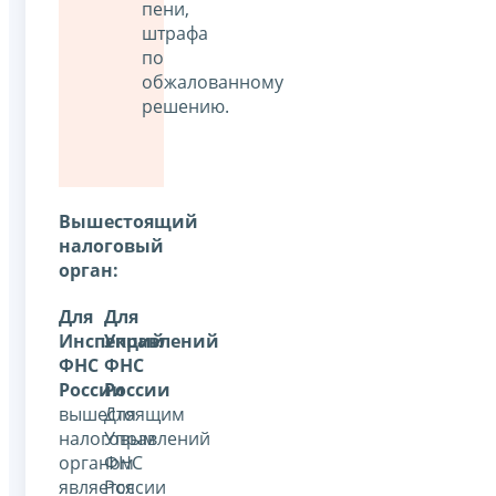
пени,
штрафа
по
обжалованному
решению.
Вышестоящий
налоговый
орган:
Для
Для
Инспекций
Управлений
ФНС
ФНС
России
России
вышестоящим
Для
налоговым
Управлений
органом
ФНС
является
России