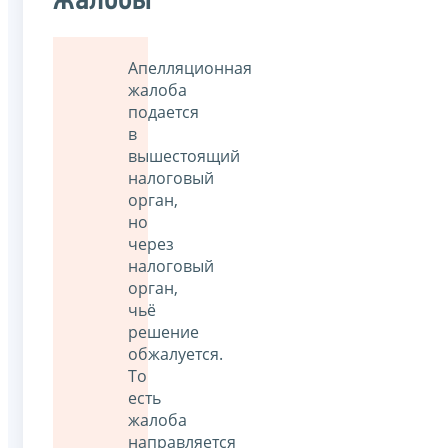
жалобы
Апелляционная
жалоба
подается
в
вышестоящий
налоговый
орган,
но
через
налоговый
орган,
чьё
решение
обжалуется.
То
есть
жалоба
направляется