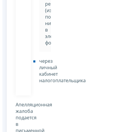
решений
(извещения)
по
ним
в
электронной
форме»
через
личный
кабинет
налогоплательщика
Апелляционная
жалоба
подается
в
письменной