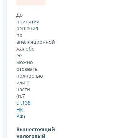
До
принятия
решения
по
апелляционной
жалобе
её
можно
отозвать
полностью
или в
части
(п.7
ст.138
НК
РФ
).
Вышестоящий
налоговый