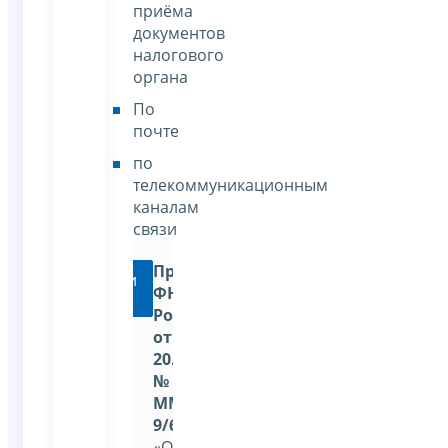
приёма
документов
налогового
органа
По
почте
по
телекоммуникационным
каналам
связи
Приказ
Перейти
ФНС
России
от
20.12.2019
№
ММВ-7-
9/645@
«Об