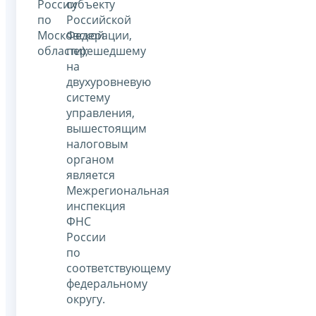
России
субъекту
по
Российской
Московской
Федерации,
области);
перешедшему
на
двухуровневую
систему
управления,
вышестоящим
налоговым
органом
является
Межрегиональная
инспекция
ФНС
России
по
соответствующему
федеральному
округу.