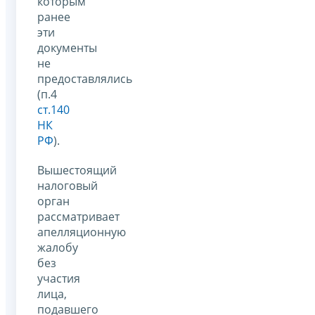
которым
ранее
эти
документы
не
предоставлялись
(п.4
ст.140
НК
РФ
).
Вышестоящий
налоговый
орган
рассматривает
апелляционную
жалобу
без
участия
лица,
подавшего