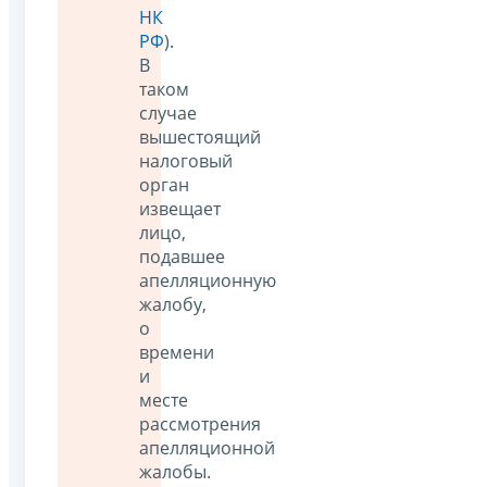
НК
РФ
).
В
таком
случае
вышестоящий
налоговый
орган
извещает
лицо,
подавшее
апелляционную
жалобу,
о
времени
и
месте
рассмотрения
апелляционной
жалобы.