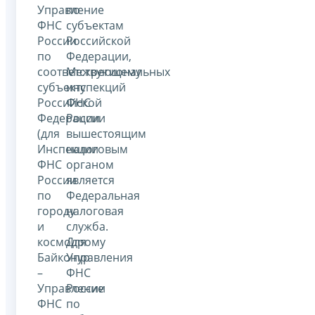
Управление
по
ФНС
субъектам
России
Российской
по
Федерации,
соответствующему
Межрегиональных
субъекту
инспекций
Российской
ФНС
Федерации
России
(для
вышестоящим
Инспекции
налоговым
ФНС
органом
России
является
по
Федеральная
городу
налоговая
и
служба.
космодрому
Для
Байконур
Управления
–
ФНС
Управление
России
ФНС
по