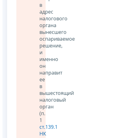
в
адрес
налогового
органа
вынесшего
оспариваемое
решение,
и
именно
он
направит
ее
в
вышестоящий
налоговый
орган
(п.
1
ст.139.1
НК