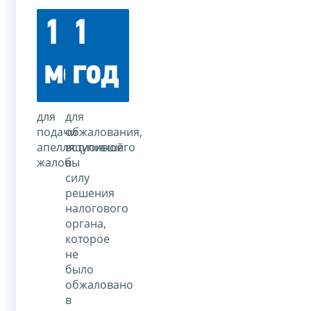
1
1
месяц
год
для
для
подачи
обжалования,
апелляционной
вступившего
жалобы
в
силу
решения
налогового
органа,
которое
не
было
обжаловано
в