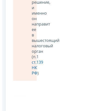
решение,
и
именно
он
направит
ее
в
вышестоящий
налоговый
орган
(п.1
ст.139
НК
РФ
)