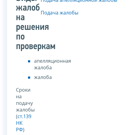
жалоб
Подача жалобы
на
решения
по
проверкам
апелляционная
жалоба
жалоба
Сроки
на
подачу
жалобы
(
ст.139
НК
РФ
)