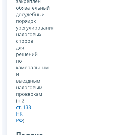
закреплен
обязательный
досудебный
порядок
урегулирования
налоговых
споров
для
решений
по
камеральным
и
выездным
налоговым
проверкам
(п 2.
ст. 138
НК
РФ
).