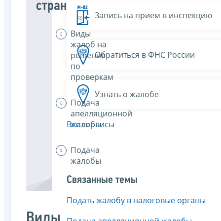
страницы
Запись на прием в инспекцию
Виды
жалоб на
Обратиться в ФНС России
решения
по
проверкам
Узнать о жалобе
Подача
апелляционной
жалобы
Все сервисы
Подача
жалобы
Связанные темы
Подать жалобу в налоговые органы
Виды
Подача апелляционной жалобы