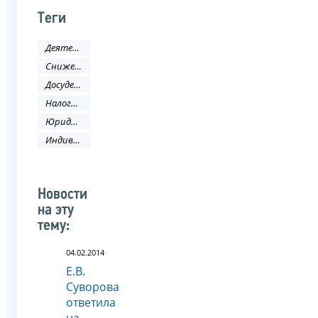
Теги
Деятельность ФНС
Снижение административных барьеров
Досудебное урегулирование налоговых споров
Налоговое законодательство
Юридическое лицо
Индивидуальный предприниматель
Новости
на эту
тему:
04.02.2014
Е.В.
Суворова
ответила
на