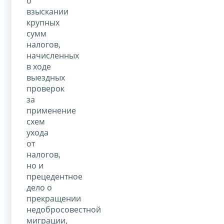
о
взыскании
крупных
сумм
налогов,
начисленных
в ходе
выездных
проверок
за
применение
схем
ухода
от
налогов,
но и
прецедентное
дело о
прекращении
недобросовестной
миграции,