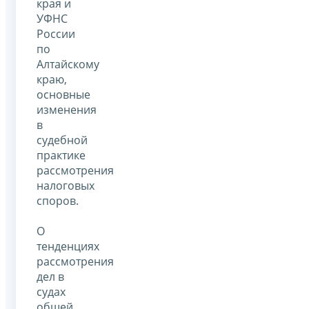
края и
УФНС
России
по
Алтайскому
краю,
основные
изменения
в
судебной
практике
рассмотрения
налоговых
споров.
О
тенденциях
рассмотрения
дел в
судах
общей