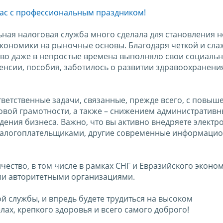
ас с профессиональным праздником!
ьная налоговая служба много сделала для становления 
экономики на рыночные основы. Благодаря четкой и сл
тво даже в непростые времена выполняло свои социаль
енсии, пособия, заботилось о развитии здравоохранени
ветственные задачи, связанные, прежде всего, с повыш
говой грамотности, а также – снижением административн
ения бизнеса. Важно, что вы активно внедряете электр
налогоплательщиками, другие современные информаци
ство, в том числе в рамках СНГ и Евразийского эконо
ими авторитетными организациями.
й службы, и впредь будете трудиться на высоком
ах, крепкого здоровья и всего самого доброго!