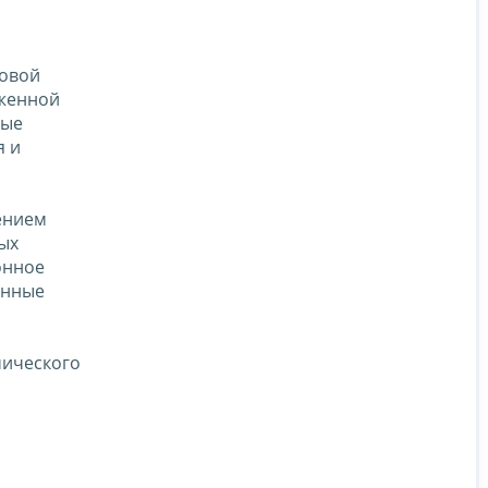
новой
аженной
ные
я и
ением
ых
онное
онные
мического